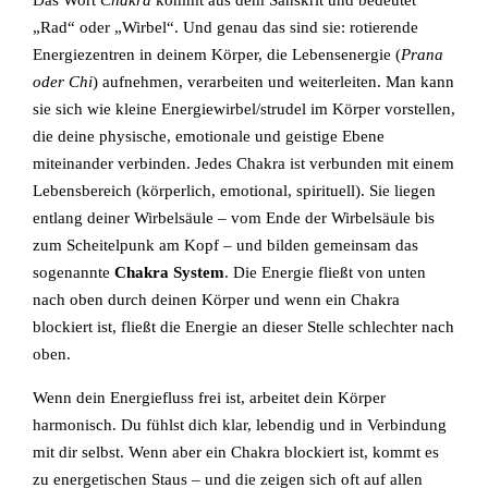
Das Wort
Chakra
kommt aus dem Sanskrit und bedeutet
„Rad“ oder „Wirbel“. Und genau das sind sie: rotierende
Energiezentren in deinem Körper, die Lebensenergie (
Prana
oder Chi
) aufnehmen, verarbeiten und weiterleiten. Man kann
sie sich wie kleine Energiewirbel/strudel im Körper vorstellen,
die deine physische, emotionale und geistige Ebene
miteinander verbinden. Jedes Chakra ist verbunden mit einem
Lebensbereich (körperlich, emotional, spirituell). Sie liegen
entlang deiner Wirbelsäule – vom Ende der Wirbelsäule bis
zum Scheitelpunk am Kopf – und bilden gemeinsam das
sogenannte
Chakra System
. Die Energie fließt von unten
nach oben durch deinen Körper und wenn ein Chakra
blockiert ist, fließt die Energie an dieser Stelle schlechter nach
oben.
Wenn dein Energiefluss frei ist, arbeitet dein Körper
harmonisch. Du fühlst dich klar, lebendig und in Verbindung
mit dir selbst. Wenn aber ein Chakra blockiert ist, kommt es
zu energetischen Staus – und die zeigen sich oft auf allen