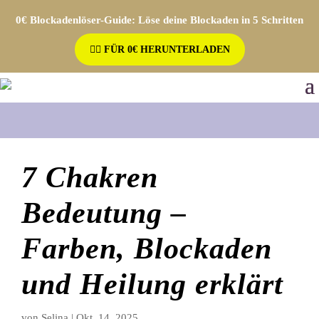
0€ Blockadenlöser-Guide: Löse deine Blockaden in 5 Schritten
👉🏼 FÜR 0€ HERUNTERLADEN
7 Chakren
Bedeutung –
Farben, Blockaden
und Heilung erklärt
von
Selina
|
Okt. 14, 2025