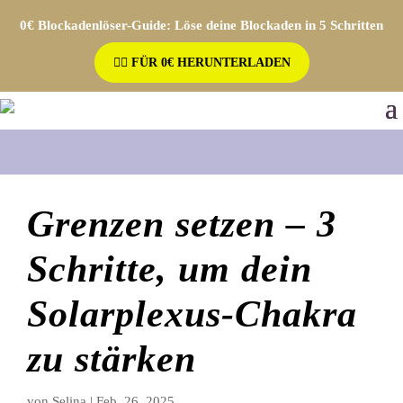
0€ Blockadenlöser-Guide: Löse deine Blockaden in 5 Schritten
👉🏼 FÜR 0€ HERUNTERLADEN
Grenzen setzen – 3
Schritte, um dein
Solarplexus-Chakra
zu stärken
von
Selina
|
Feb. 26, 2025